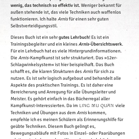
wenig, das technisch so effektiv ist.
Weniger bekannt für
außen stehende ist, das viele Techniken auch waffenlos
funktionieren. Ich halte
Arnis
für einen sehr guten
Selbstverteidigungsstil.
Dieses Buch ist ein sehr
gutes Lehrbuch
! Es ist ein
Trainingsbegleiter und ein kleines
Arnis
-Übersichtswerk
.
Für ein Lehrbuch hat es viele Hintergrundinformationen.
Die
Arnis
-Kampfkunst ist sehr strukturiert. Das »12er-
Schlagwinkelsystem« ist hier beispielhaft. Das Buch
schafft es, die klaren Strukturen des
Arnis
für sich zu
nutzen. Es ist sehr logisch aufgebaut und behandelt alle
Aspekte des praktischen Trainings. Es ist daher eine
Bereicherung und Anregung für alle Übungsleiter und
Meister. Es gehört einfach in das Bücherregal aller
Kampfkunst-Interessierten. Da im
viele
LING MU QUAN
Techniken und Übungen aus dem
Arnis
kommen,
empfehle ich es meinen Schülern als Erinnerungshilfe für
geübte Techniken. Diesem Buch gelingt es,
Bewegungsabläufe mit Fotos in Einzel- oder Paarübungen