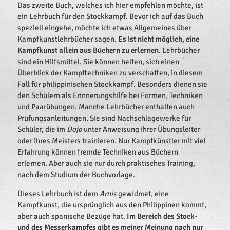
Das zweite Buch, welches ich hier empfehlen möchte, ist
ein Lehrbuch für den Stockkampf. Bevor ich auf das Buch
speziell eingehe, möchte ich etwas Allgemeines über
Kampfkunstlehrbücher sagen.
Es ist nicht möglich, eine
Kampfkunst allein aus Büchern zu erlernen.
Lehrbücher
sind ein Hilfsmittel. Sie können helfen, sich einen
Überblick der Kampftechniken zu verschaffen, in diesem
Fall für philippinischen Stockkampf. Besonders dienen sie
den Schülern als Erinnerungshilfe bei Formen, Techniken
und Paarübungen. Manche Lehrbücher enthalten auch
Prüfungsanleitungen. Sie sind Nachschlagewerke für
Schüler, die im
Dojo
unter Anweisung ihrer Übungsleiter
oder ihres Meisters trainieren. Nur Kampfkünstler mit viel
Erfahrung können fremde Techniken aus Büchern
erlernen. Aber auch sie nur durch praktisches Training,
nach dem Studium der Buchvorlage.
Dieses Lehrbuch ist dem
Arnis
gewidmet, eine
Kampfkunst, die ursprünglich aus den Philippinen kommt,
aber auch spanische Bezüge hat.
Im Bereich des Stock-
und des Messerkampfes gibt es meiner Meinung nach nur