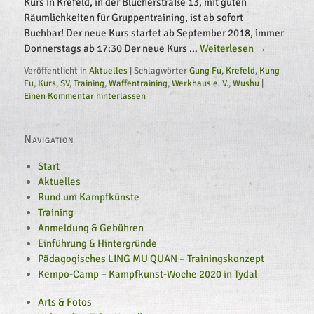
Kurs in Krefeld, in der Blücherstraße 13, mit guten
Räumlichkeiten für Gruppentraining, ist ab sofort
Buchbar! Der neue Kurs startet ab September 2018, immer
Donnerstags ab 17:30 Der neue Kurs …
Weiterlesen 
→
Veröffentlicht in
Aktuelles
|
Schlagwörter
Gung Fu
,
Krefeld
,
Kung 
Fu
,
Kurs
,
SV
,
Training
,
Waffentraining
,
Werkhaus e. V.
,
Wushu
|
Einen Kommentar hinterlassen
Navigation
Start
Aktuelles
Rund um Kampfkünste
Training
Anmeldung & Gebühren
Einführung & Hintergründe
Pädagogisches LING MU QUAN – Trainingskonzept
Kempo-Camp – Kampfkunst-Woche 2020 in Tydal
Arts & Fotos