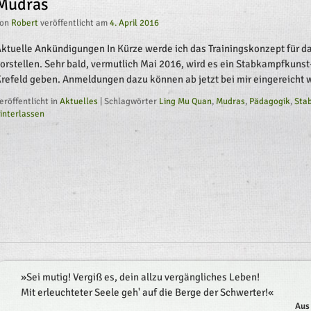
Mudras
on
Robert
veröffentlicht am
4. April 2016
ktuelle Ankündigungen In Kürze werde ich das Trainingskonzept für
orstellen. Sehr bald, vermutlich Mai 2016, wird es ein Stabkampfkunst
refeld geben. Anmeldungen dazu können ab jetzt bei mir eingereich
eröffentlicht in
Aktuelles
|
Schlagwörter
Ling Mu Quan
,
Mudras
,
Pädagogik
,
Sta
interlassen
»
Sei mutig! Vergiß es, dein allzu vergängliches Leben!
Mit erleuchteter Seele geh' auf die Berge der Schwerter!
«
Aus