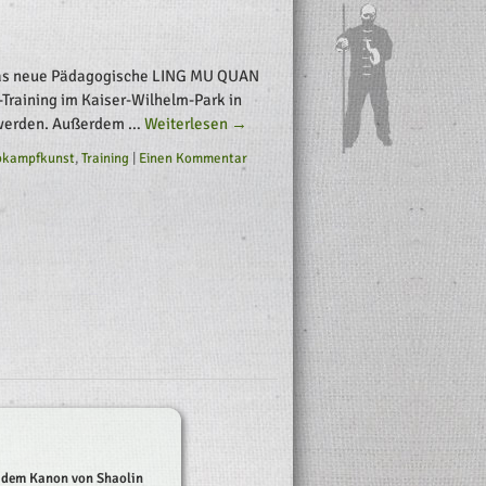
 das neue Pädagogische LING MU QUAN
-Training im Kaiser-Wilhelm-Park in
t werden. Außerdem …
Weiterlesen
→
bkampfkunst
,
Training
|
Einen Kommentar
 dem Kanon von Shaolin