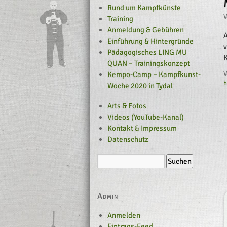
Rund um Kampfkünste
V
Training
Anmeldung & Gebühren
A
Einführung & Hintergründe
v
Pädagogisches LING MU
K
QUAN – Trainingskonzept
Kempo-Camp – Kampfkunst-
V
h
Woche 2020 in Tydal
Arts & Fotos
Videos (YouTube-Kanal)
Kontakt & Impressum
Datenschutz
Admin
Anmelden
Eintrags-Feed