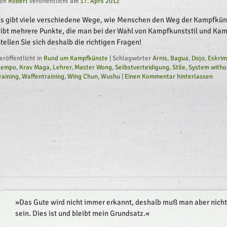
on
Robert
veröffentlicht am
17. April 2012
Es gibt viele verschiedene Wege, wie Menschen den Weg der Kampfkün
ibt mehrere Punkte, die man bei der Wahl von Kampfkunststil und Kam
tellen Sie sich deshalb die richtigen Fragen!
eröffentlicht in
Rund um Kampfkünste
|
Schlagwörter
Arnis
,
Bagua
,
Dojo
,
Eskri
Kempo
,
Krav Maga
,
Lehrer
,
Master Wong
,
Selbstverteidigung
,
Stile
,
System witho
raining
,
Waffentraining
,
Wing Chun
,
Wushu
|
Einen Kommentar hinterlassen
»
Das Gute wird nicht immer erkannt, deshalb muß man aber nicht
sein. Dies ist und bleibt mein Grundsatz.
«