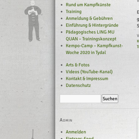
V
Rund um Kampfkünste
Training
Anmeldung & Gebühren
g
Einführung & Hintergründe
S
Pädagogisches LING MU
V
QUAN – Trainingskonzept
Kempo-Camp – Kampfkunst-
T
Woche 2020 in Tydal
Arts & Fotos
Videos (YouTube-Kanal)
Kontakt & Impressum
Datenschutz
Admin
Anmelden
Eintrags-Feed