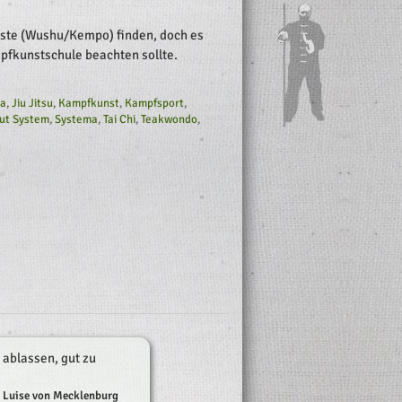
ste (Wushu/Kempo) finden, doch es
pfkunstschule beachten sollte.
ma
,
Jiu Jitsu
,
Kampfkunst
,
Kampfsport
,
ut System
,
Systema
,
Tai Chi
,
Teakwondo
,
 ablassen, gut zu
Luise von Mecklenburg